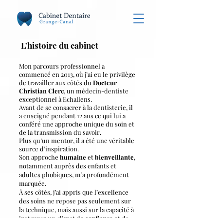
L'histoire du cabinet
Mon parcours professionnel a
commencé en 2013,
où j’ai eu le privilège
de travailler aux côtés du
Docteur
Christian Clerc
, un médecin-dentiste
exceptionnel à Echallens.
Avant de se consacrer à la dentisterie, il
a enseigné pendant 12 ans ce qui lui a
conféré une approche unique du soin et
de la transmission du savoir.
Plus qu’un mentor, il a été une véritable
source d’inspiration.
Son approche
humaine
et
bienveillante
,
notamment auprès des enfants et
adultes phobiques, m’a profondément
marquée.
À ses côtés, j’ai appris que l’excellence
des soins ne repose pas seulement sur
la technique, mais aussi sur la capacité à