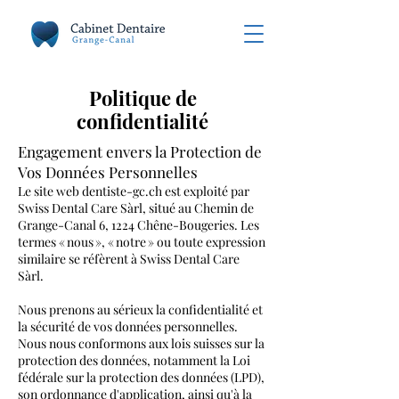
Politique de
confidentialité
Engagement envers la Protection de
Vos Données Personnelles
Le site web dentiste-gc.ch est exploité par
Swiss Dental Care Sàrl, situé au Chemin de
Grange-Canal 6, 1224 Chêne-Bougeries. Les
termes « nous », « notre » ou toute expression
similaire se réfèrent à Swiss Dental Care
Sàrl.
Nous prenons au sérieux la confidentialité et
la sécurité de vos données personnelles.
Nous nous conformons aux lois suisses sur la
protection des données, notamment la Loi
fédérale sur la protection des données (LPD),
son ordonnance d'application, ainsi qu'à la