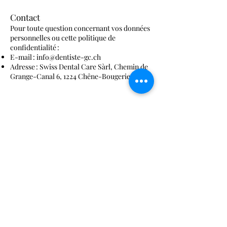
Contact
Pour toute question concernant vos données
personnelles ou cette politique de
confidentialité :
E-mail :
info@dentiste-gc.ch
Adresse : Swiss Dental Care Sàrl, Chemin de
Grange-Canal 6, 1224 Chêne-Bougeries.
For Juridique et Langue Faisant Foi
Cette politique est régie par les lois de la
République et Canton de Genève. En cas de
divergence entre différentes versions
linguistiques, la version française prévaut.
Dernière mise à jour :
03.12.2024