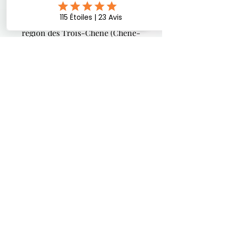
Besoin d'un Dentiste ou
optimales.
Hygiéniste à Genève, dans la
région des Trois-Chêne (Chêne-
Bougeries, Chêne-Bourg et
Thônex) ?
022 736 47 95
info@dentiste-gc.ch
Prénom
Nom de famille