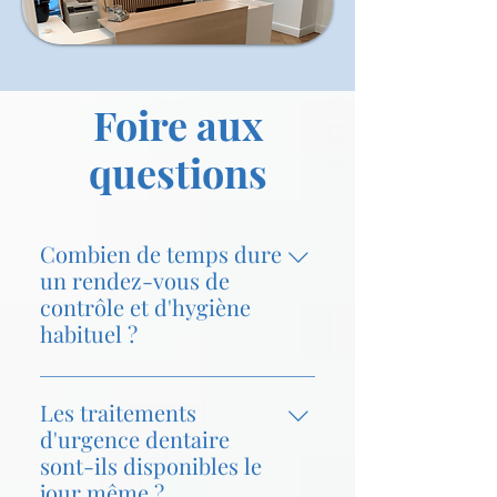
Foire aux
questions
Combien de temps dure
un rendez-vous de
contrôle et d'hygiène
habituel ?
Un rendez-vous standard de
contrôle et d’hygiène dure
Les traitements
environ 45 à 60 minutes, incluant
d'urgence dentaire
un examen dentaire complet et un
sont-ils disponibles le
nettoyage professionnel.
jour même ?